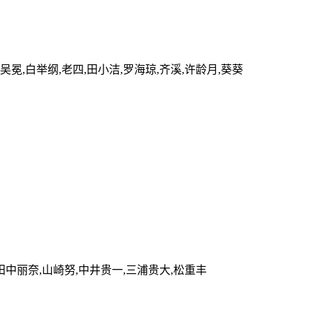
吴冕,白举纲,老四,田小洁,罗海琼,齐溪,许龄月,葵葵
田中丽奈,山崎努,中井贵一,三浦贵大,松重丰