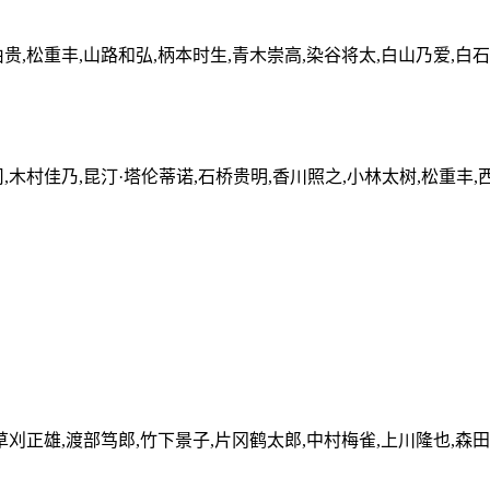
贵,松重丰,山路和弘,柄本时生,青木崇高,染谷将太,白山乃爱,白
,木村佳乃,昆汀·塔伦蒂诺,石桥贵明,香川照之,小林太树,松重丰,
草刈正雄,渡部笃郎,竹下景子,片冈鹤太郎,中村梅雀,上川隆也,森田