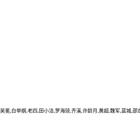
吴冕,白举纲,老四,田小洁,罗海琼,齐溪,许龄月,黄超,魏军,蓝城,邵