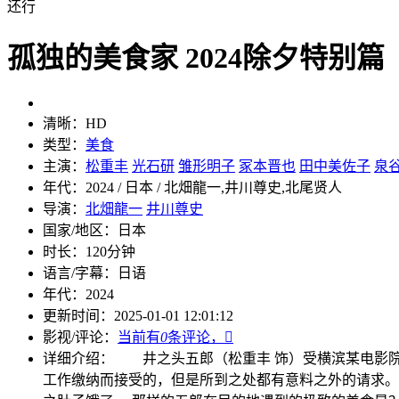
还行
孤独的美食家 2024除夕特别篇
清晰：
HD
类型：
美食
主演：
松重丰
光石研
雏形明子
冢本晋也
田中美佐子
泉
年代：
2024 / 日本 / 北畑龍一,井川尊史,北尾贤人
导演：
北畑龍一
井川尊史
国家/地区：
日本
时长：
120分钟
语言/字幕：
日语
年代：
2024
更新时间：
2025-01-01 12:01:12
影视/评论：
当前有
0
条评论，

详细介绍：
井之头五郎（松重丰 饰）受横滨某电影院
工作缴纳而接受的，但是所到之处都有意料之外的请求。