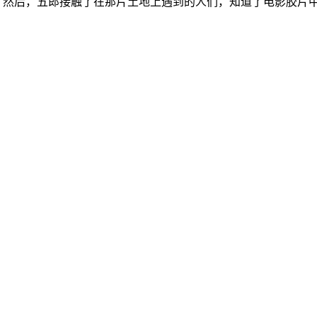
？然后，五郎接触了在那片土地上遇到的人们，知道了电影胶片