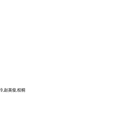
玲,赵英俊,权桐