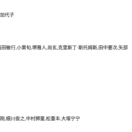
石加代子
西田敏行,小栗旬,堺雅人,尚玄,克里斯丁·斯托姆斯,田中要次,矢部
刚,细川俊之,中村狮童,松重丰,大塚宁宁