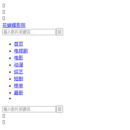



花蝴蝶影院

首页
电视剧
电影
动漫
综艺
短剧
榜单
最新


