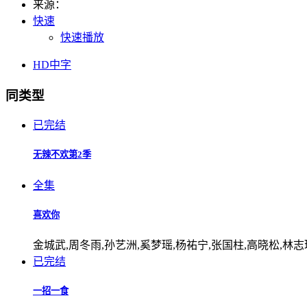
来源：
快速
快速播放
HD中字
同类型
已完结
无辣不欢第2季
全集
喜欢你
金城武,周冬雨,孙艺洲,奚梦瑶,杨祐宁,张国柱,高晓松,林志
已完结
一招一食