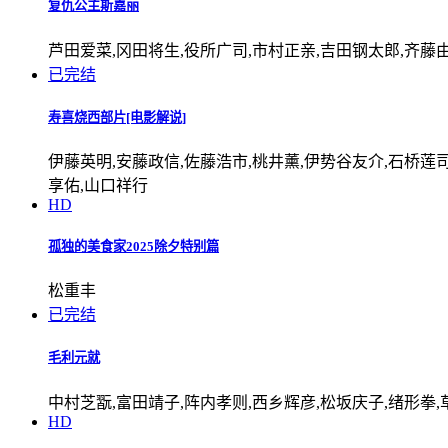
复仇公主斯嘉丽
芦田爱菜,冈田将生,役所广司,市村正亲,吉田钢太郎,齐藤由
已完结
寿喜烧西部片[电影解说]
伊藤英明,安藤政信,佐藤浩市,桃井薰,伊势谷友介,石桥莲司
享佑,山口祥行
HD
孤独的美食家2025除夕特别篇
松重丰
已完结
毛利元就
中村芝翫,富田靖子,阵内孝则,西乡辉彦,松坂庆子,绪形拳,
HD