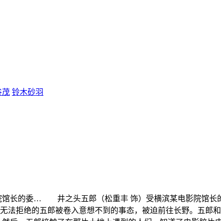
谷茂
铃木砂羽
馆长的委…
井之头五郎（松重丰 饰）受横滨某电影院馆长的
无法拒绝的五郎被卷入意想不到的事态，被迫前往长野。五郎和