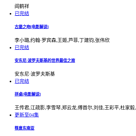
阎鹤祥
已完结
古堡之吻[电影解说]
李小璐,约翰·罗宾森,王姬,芦菲,丁建钧,张伟欣
已完结
安东尼·波罗夫斯基的世界最佳之旅
安东尼·波罗夫斯基
已完结
拼桌[电影解说]
王传君,江疏影,李雪琴,郑云龙,傅首尔,刘佳,王彩平,杜家毅,
更新至04集
筷意东南亚