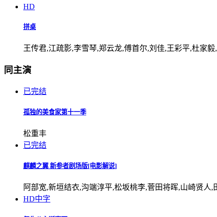
HD
拼桌
王传君,江疏影,李雪琴,郑云龙,傅首尔,刘佳,王彩平,杜家毅,
同主演
已完结
孤独的美食家第十一季
松重丰
已完结
麒麟之翼 新参者剧场版[电影解说]
阿部宽,新垣结衣,沟端淳平,松坂桃李,菅田将晖,山崎贤人,
HD中字