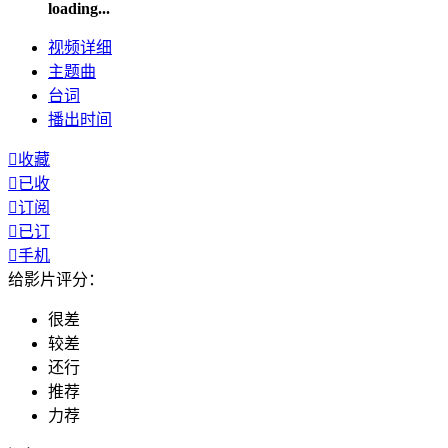
loading...
视频
详细
主题曲
台词
播出
时间

收藏

已收

订阅

已订

手机
给影片评分：
很差
较差
还行
推荐
力荐