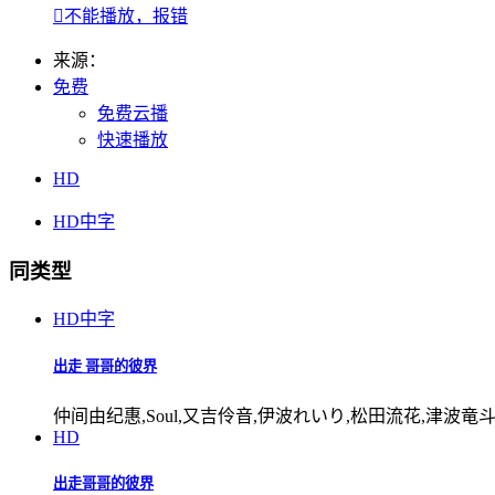

不能播放，报错
来源：
免费
免费云播
快速播放
HD
HD中字
同类型
HD中字
出走 哥哥的彼界
仲间由纪惠,Soul,又吉伶音,伊波れいり,松田流花,津波竜
HD
出走哥哥的彼界