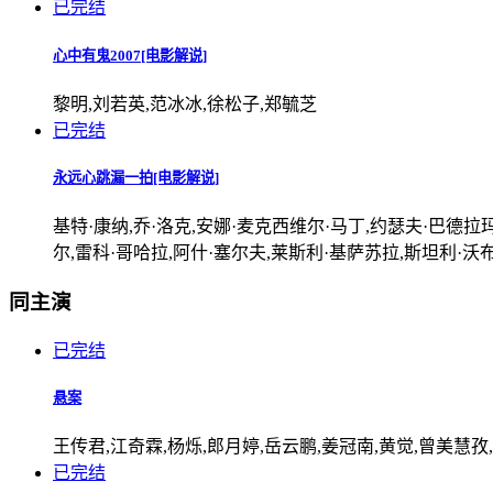
已完结
心中有鬼2007[电影解说]
黎明,刘若英,范冰冰,徐松子,郑毓芝
已完结
永远心跳漏一拍[电影解说]
基特·康纳,乔·洛克,安娜·麦克西维尔·马丁,约瑟夫·巴德拉玛
尔,雷科·哥哈拉,阿什·塞尔夫,莱斯利·基萨苏拉,斯坦利·沃
同主演
已完结
悬案
王传君,江奇霖,杨烁,郎月婷,岳云鹏,姜冠南,黄觉,曾美慧孜,
已完结