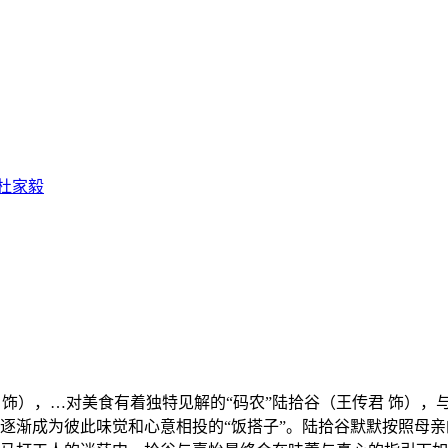
杜家毅
 饰），…
对美食有着独特见解的“码农”陆拾谷（王传君 饰），
逐渐成为彼此味觉和心意相投的“饭搭子”。陆拾谷默默按照母