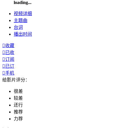
loading...
视频
详细
主题曲
台词
播出
时间

收藏

已收

订阅

已订

手机
给影片评分：
很差
较差
还行
推荐
力荐