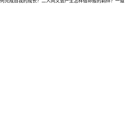
何完成自我的成长？二人间又会产生怎样宿命般的羁绊？一道