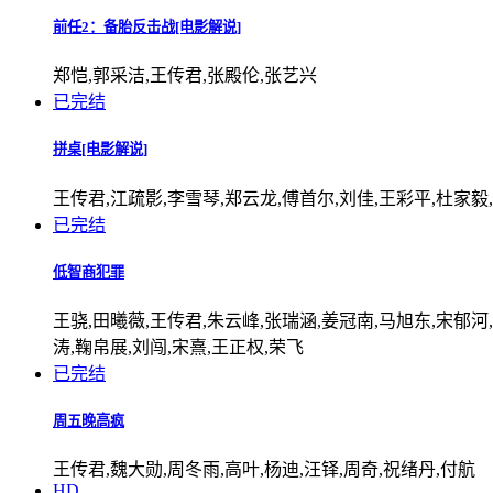
前任2：备胎反击战[电影解说]
郑恺,郭采洁,王传君,张殿伦,张艺兴
已完结
拼桌[电影解说]
王传君,江疏影,李雪琴,郑云龙,傅首尔,刘佳,王彩平,杜家毅,
已完结
低智商犯罪
王骁,田曦薇,王传君,朱云峰,张瑞涵,姜冠南,马旭东,宋郁河
涛,鞠帛展,刘闯,宋熹,王正权,荣飞
已完结
周五晚高疯
王传君,魏大勋,周冬雨,高叶,杨迪,汪铎,周奇,祝绪丹,付航
HD