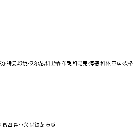
莫尔特曼,珍妮·沃尔瑟,科里纳·布朗,科马克·海德-科林,基兹·埃格
沙,葛四,翟小兴,尚铁龙,黄璐