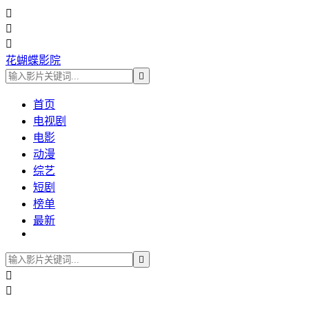



花蝴蝶影院

首页
电视剧
电影
动漫
综艺
短剧
榜单
最新


