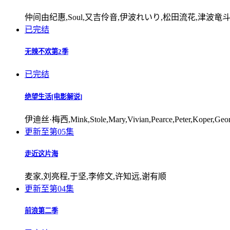
仲间由纪惠,Soul,又吉伶音,伊波れいり,松田流花,津波竜
已完结
无辣不欢第2季
已完结
绝望生活[电影解说]
伊迪丝·梅西,Mink,Stole,Mary,Vivian,Pearce,Peter,Koper,Geor
更新至第05集
走近这片海
麦家,刘亮程,于坚,李修文,许知远,谢有顺
更新至第04集
前浪第二季