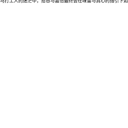
马打工人的迷茫中，拾谷与嘉怡最终会在味蕾与真心的指引下如