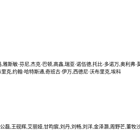
,雅斯敏·芬尼,杰克·巴顿,高鑫,瑞亚·诺伍德,托比·多诺万,奥利弗·
布里克,约翰·哈特斯通,奇班古·伊万,西德尼·沃布里克,埃科
公磊,王砚辉,艾丽娅,甘昀宸,刘丹,刘畅,刘洋,金泽灏,周野芒,董牧