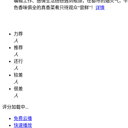
编辑工作、感情生活纷纷遇到瓶颈，在都市的烟火气，牛
色香味俱全的真香菜肴只待观众“尝鲜”！
详情
力荐
人
推荐
人
还行
人
较差
人
很差
人
评分加载中...
免费云播
快速播放