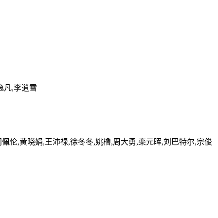
逸凡,李逍雪
闫佩伦,黄晓娟,王沛禄,徐冬冬,姚橹,周大勇,栾元晖,刘巴特尔,宗俊