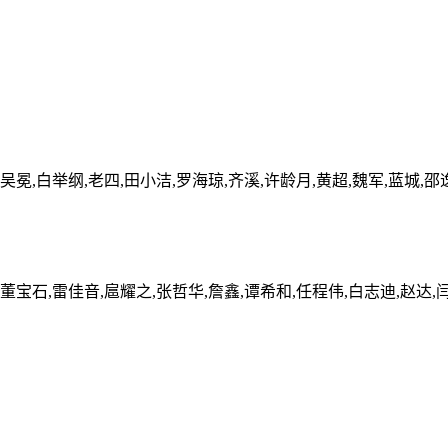
吴冕,白举纲,老四,田小洁,罗海琼,齐溪,许龄月,黄超,魏军,蓝城,邵
,董宝石,雷佳音,扈耀之,张哲华,詹鑫,谭希和,任程伟,白志迪,赵达,