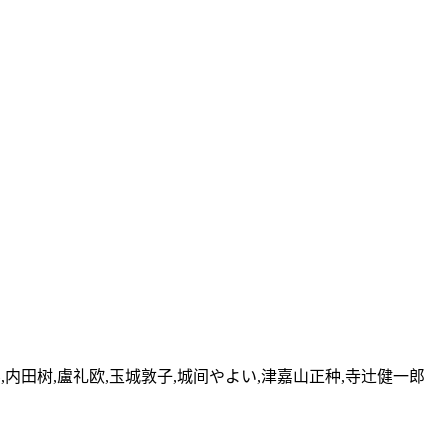
斗,内田树,盧礼欧,玉城敦子,城间やよい,津嘉山正种,寺辻健一郎