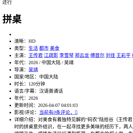
还行
拼桌
清晰：
HD
类型：
生活
都市
美食
主演：
王传君
江疏影
李雪琴
郑云龙
傅首尔
刘佳
王彩平
年代：
2026 / 中国大陆 / 吴靖
导演：
吴靖
国家/地区：
中国大陆
时长：
120分钟
语言/字幕：
汉语普通话
年代：
2026
更新时间：
2026-04-07 04:01:03
影视/评论：
当前有
0
条评论，

详细介绍：
对美食有着独特见解的“码农”陆拾谷（王传君
时的拼桌意外结识，在一起寻找更多美味的经历下，两人