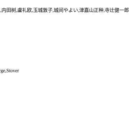
斗,内田树,盧礼欧,玉城敦子,城间やよい,津嘉山正种,寺辻健一郎
ge,Stover