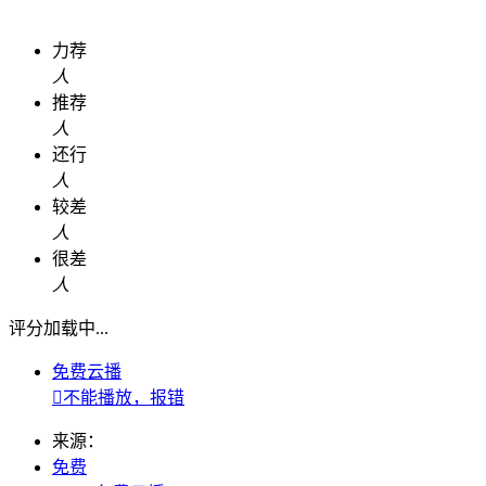
力荐
人
推荐
人
还行
人
较差
人
很差
人
评分加载中...
免费云播

不能播放，报错
来源：
免费