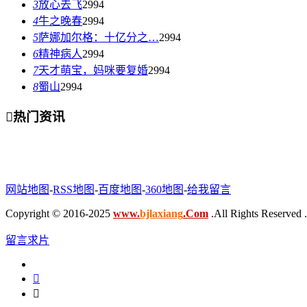
3
放心去飞
2994
4
牛之晚春
2994
5
萨娜加尔格：十亿分之…
2994
6
精神病人
2994
7
天才萌宝，妈咪要复婚
2994
8
蜀山
2994

热门资讯
网站地图
-
RSS地图
-
百度地图
-
360地图
-
给我留言
Copyright © 2016-2025
www.
bjlaxiang
.Com
.All Rights Reserved .
留言求片

