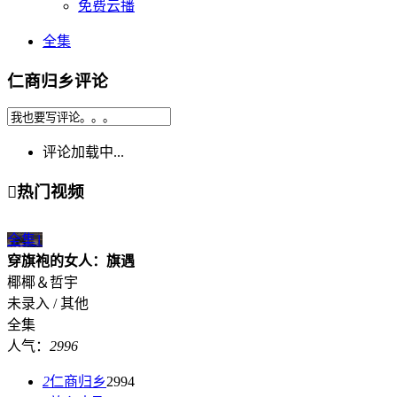
免费云播
全集
仁商归乡评论
评论加载中...

热门视频
全集
1
穿旗袍的女人：旗遇
椰椰＆哲宇
未录入 / 其他
全集
人气：
2996
2
仁商归乡
2994