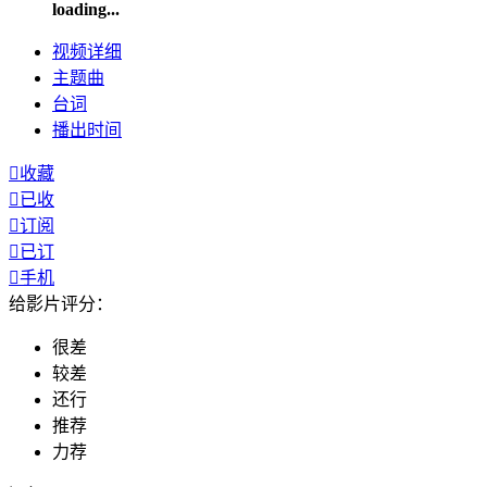
loading...
视频
详细
主题曲
台词
播出
时间

收藏

已收

订阅

已订

手机
给影片评分：
很差
较差
还行
推荐
力荐