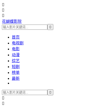



花蝴蝶影院

首页
电视剧
电影
动漫
综艺
短剧
榜单
最新


