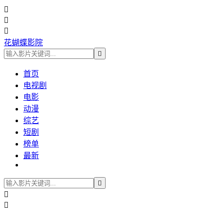



花蝴蝶影院

首页
电视剧
电影
动漫
综艺
短剧
榜单
最新


