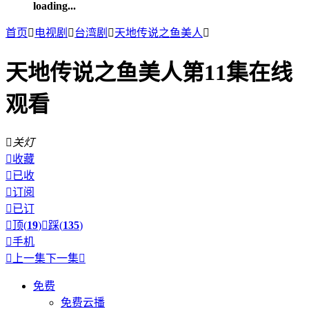
loading...
首页

电视剧

台湾剧

天地传说之鱼美人

天地传说之鱼美人第11集在线
观看

关灯

收藏

已收

订阅

已订

顶(
19
)

踩(
135
)

手机

上一集
下一集

免费
免费云播