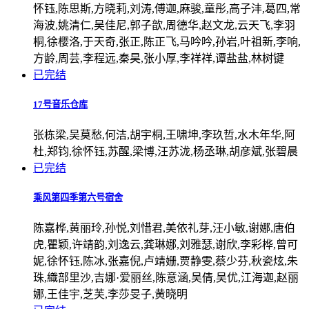
怀钰,陈思斯,方晓莉,刘涛,傅迦,麻骏,童彤,高子沣,葛四,常
海波,姚清仁,吴佳尼,郭子歆,周德华,赵文龙,云天飞,李羽
桐,徐樱洛,于天奇,张正,陈正飞,马吟吟,孙岩,叶祖新,李响,
方龄,周芸,李程远,秦昊,张小厚,李祥祥,谭盐盐,林树键
已完结
17号音乐仓库
张栋梁,吴莫愁,何洁,胡宇桐,王啸坤,李玖哲,水木年华,阿
杜,郑钧,徐怀钰,苏醒,梁博,汪苏泷,杨丞琳,胡彦斌,张碧晨
已完结
乘风第四季第六号宿舍
陈嘉桦,黄丽玲,孙悦,刘惜君,美依礼芽,汪小敏,谢娜,唐伯
虎,瞿颖,许靖韵,刘逸云,龚琳娜,刘雅瑟,谢欣,李彩桦,曾可
妮,徐怀钰,陈冰,张嘉倪,卢靖姗,贾静雯,蔡少芬,秋瓷炫,朱
珠,織部里沙,吉娜·爱丽丝,陈意涵,吴倩,吴优,江海迦,赵丽
娜,王佳宇,芝芙,李莎旻子,黄晓明