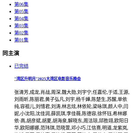
第06集
第05集
第04集
第03集
第02集
第01集
同主演
已完结
"湾区升明月"2025大湾区电影音乐晚会
张清芳,成龙,肖战,周深,魏大勋,刘宇宁,任嘉伦,于适,王源,
刘雨昕,陈丽君,黄子弘凡,刘宇,杨千嬅,陈楚生,苏醒,单依
纯,容祖儿,刘惜君,刘涛,林志炫,林依轮,梁咏琪,颜人中,闫
妮,小沈阳,沈佳润,薛凯琪,李佳薇,陈德容,徐怀钰,希林娜
依·高,胡彦斌,胡夏,胡海泉,解晓东,周洁琼,邱胜翊,欧阳日
华,欧阳娜娜,范玮琪,范晓萱,邓小巧,江信熹,明道,龙紫岚,