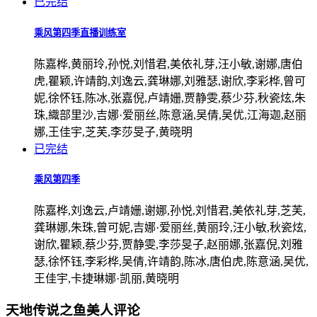
已完结
乘风第四季直播训练室
陈嘉桦,黄丽玲,孙悦,刘惜君,美依礼芽,汪小敏,谢娜,唐伯
虎,瞿颖,许靖韵,刘逸云,龚琳娜,刘雅瑟,谢欣,李彩桦,曾可
妮,徐怀钰,陈冰,张嘉倪,卢靖姗,贾静雯,蔡少芬,秋瓷炫,朱
珠,織部里沙,吉娜·爱丽丝,陈意涵,吴倩,吴优,江海迦,赵丽
娜,王佳宇,芝芙,李莎旻子,黄晓明
已完结
乘风第四季
陈嘉桦,刘逸云,卢靖姗,谢娜,孙悦,刘惜君,美依礼芽,芝芙,
龚琳娜,朱珠,曾可妮,吉娜·爱丽丝,黄丽玲,汪小敏,秋瓷炫,
谢欣,瞿颖,蔡少芬,贾静雯,李莎旻子,赵丽娜,张嘉倪,刘雅
瑟,徐怀钰,李彩桦,吴倩,许靖韵,陈冰,唐伯虎,陈意涵,吴优,
王佳宇,卡捷琳娜·凯丽,黄晓明
天地传说之鱼美人评论