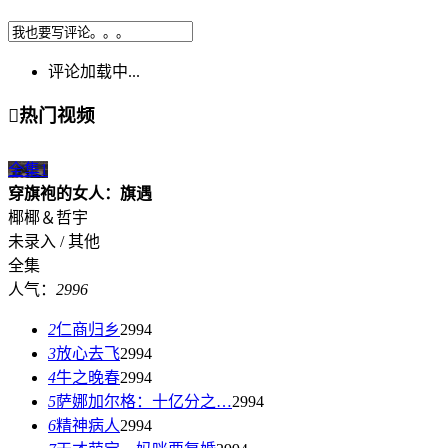
评论加载中...

热门视频
全集
1
穿旗袍的女人：旗遇
椰椰＆哲宇
未录入 / 其他
全集
人气：
2996
2
仁商归乡
2994
3
放心去飞
2994
4
牛之晚春
2994
5
萨娜加尔格：十亿分之…
2994
6
精神病人
2994