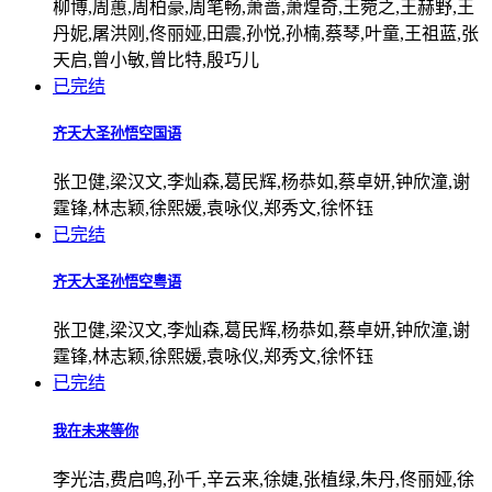
柳博,周蕙,周柏豪,周笔畅,萧蔷,萧煌奇,王菀之,王赫野,王
丹妮,屠洪刚,佟丽娅,田震,孙悦,孙楠,蔡琴,叶童,王祖蓝,张
天启,曾小敏,曾比特,殷巧儿
已完结
齐天大圣孙悟空国语
张卫健,梁汉文,李灿森,葛民辉,杨恭如,蔡卓妍,钟欣潼,谢
霆锋,林志颖,徐熙媛,袁咏仪,郑秀文,徐怀钰
已完结
齐天大圣孙悟空粤语
张卫健,梁汉文,李灿森,葛民辉,杨恭如,蔡卓妍,钟欣潼,谢
霆锋,林志颖,徐熙媛,袁咏仪,郑秀文,徐怀钰
已完结
我在未来等你
李光洁,费启鸣,孙千,辛云来,徐婕,张植绿,朱丹,佟丽娅,徐