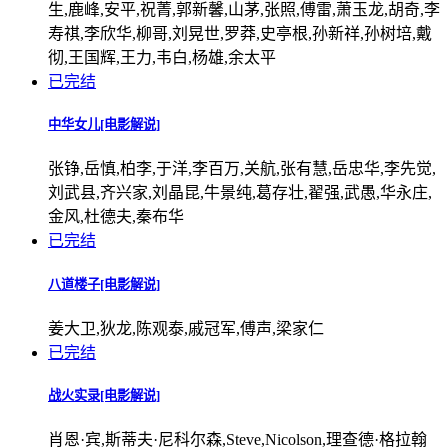
生,鹿峰,安平,祝菁,郭新馨,山茅,张照,傅雷,萧玉龙,胡奇,李
寿祺,李欣华,柳哥,刘晃世,罗莽,史亭根,孙新祥,孙树培,戴
彻,王国辉,王力,韦白,杨雄,余太平
已完结
中华女儿[电影解说]
张铮,岳慎,柏李,于洋,李百万,关航,张有慧,岳忠华,李先觉,
刘武县,齐兴家,刘晶昆,牛景纯,葛存壮,翟强,武愚,华永庄,
金风,杜德夫,秦布华
已完结
八道楼子[电影解说]
姜大卫,狄龙,陈观泰,戚冠军,傅声,梁家仁
已完结
战火实录[电影解说]
肖恩·宾,斯蒂夫·尼科尔森,Steve,Nicolson,理查德·格拉翰