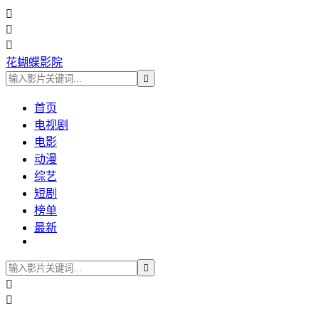



花蝴蝶影院

首页
电视剧
电影
动漫
综艺
短剧
榜单
最新


