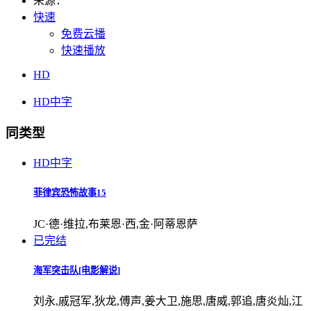
来源：
快速
免费云播
快速播放
HD
HD中字
同类型
HD中字
菲律宾恐怖故事15
JC·德·维拉,布莱恩·西,金·阿蒂恩萨
已完结
海军突击队[电影解说]
刘永,戚冠军,狄龙,傅声,姜大卫,施思,唐威,郭追,唐炎灿,江