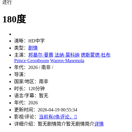
还行
180度
清晰：
HD中字
类型：
剧情
主演：
邦基尔·曼赛
法纳·莫科纳
德斯蒙德·杜布
Prince·Grootboom
Warren·Masemola
年代：
2026 / 南非 /
导演：
国家/地区：
南非
时长：
120分钟
语言/字幕：
暂无
年代：
2026
更新时间：
2026-04-19 00:55:34
影视/评论：
当前有
0
条评论，

详细介绍：
暂无剧情简介
暂无剧情简介
详情