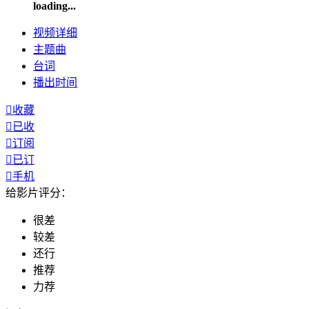
loading...
视频
详细
主题曲
台词
播出
时间

收藏

已收

订阅

已订

手机
给影片评分：
很差
较差
还行
推荐
力荐