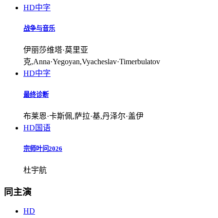
HD中字
战争与音乐
伊丽莎维塔·莫里亚
克,Anna·Yegoyan,Vyacheslav·Timerbulatov
HD中字
最终诊断
布莱恩·卡斯佩,萨拉·基,丹泽尔·盖伊
HD国语
宗师叶问2026
杜宇航
同主演
HD