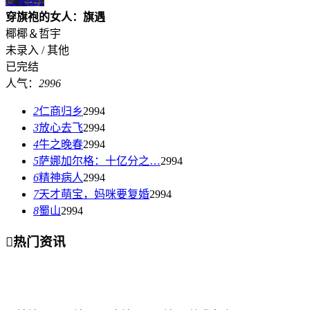
已完结
1
穿旗袍的女人：旗遇
椰椰＆哲宇
未录入 / 其他
已完结
人气：
2996
2
仁商归乡
2994
3
放心去飞
2994
4
牛之晚春
2994
5
萨娜加尔格：十亿分之…
2994
6
精神病人
2994
7
天才萌宝，妈咪要复婚
2994
8
蜀山
2994

热门资讯