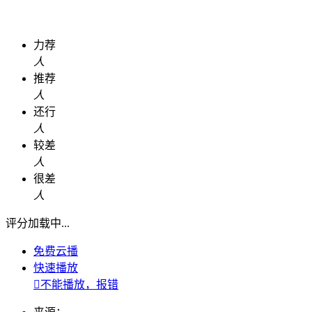
力荐
人
推荐
人
还行
人
较差
人
很差
人
评分加载中...
免费云播
快速播放

不能播放，报错