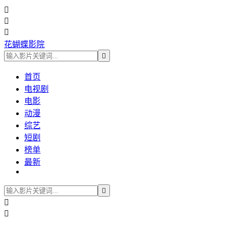



花蝴蝶影院

首页
电视剧
电影
动漫
综艺
短剧
榜单
最新


