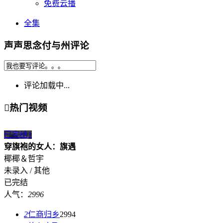
免费云播
全集
声声思念付与州评论
评论加载中...

热门视频
已完结
1
穿旗袍的女人：旗遇
椰椰＆哲宇
未录入 / 其他
已完结
人气：
2996
2
仁商归乡
2994