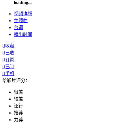
loading...
视频
详细
主题曲
台词
播出
时间

收藏

已收

订阅

已订

手机
给影片评分：
很差
较差
还行
推荐
力荐