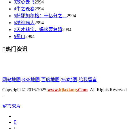
3
放心去飞
2994
4
牛之晚春
2994
5
萨娜加尔格：十亿分之…
2994
6
精神病人
2994
7
天才萌宝，妈咪要复婚
2994
8
蜀山
2994

热门资讯
网站地图
-
RSS地图
-
百度地图
-
360地图
-
给我留言
Copyright © 2016-2025
www.
bjlaxiang
.Com
.All Rights Reserved
.
留言求片

