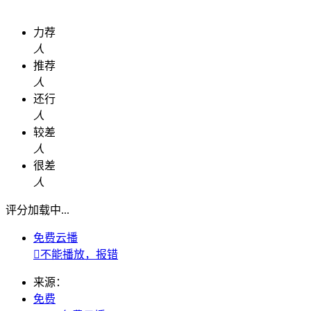
力荐
人
推荐
人
还行
人
较差
人
很差
人
评分加载中...
免费云播

不能播放，报错
来源：
免费