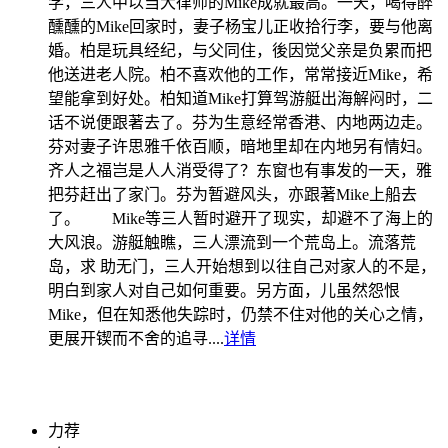
学，三人中以当大律师的Mike成就最高。一天，喝得醉
醺醺的Mike回家时，妻子杨宝儿正收拾行李，要与他离
婚。柏是玩具经纪，与父同住，後因觉父亲是负累而把
他送进老人院。柏不喜欢他的工作，常常接近Mike，希
望能拿到好处。柏知道Mike打算驾游艇出海解闷时，二
话不说便跟著去了。芬为生意经常香港、内地两边走。
芬对妻子许思雅千依百顺，暗地里却在内地另有情妇。
齐人之福岂是人人消受得了？东窗也有事发的一天，雅
把芬赶出了家门。芬为暂避风头，亦跟著Mike上船去
了。 Mike等三人暂时避开了现实，却避不了海上的
大风浪。游艇触瞧，三人漂流到一个荒岛上。流落荒
岛，求 助无门，三人开始想到以往自己对家人的不是，
明白到家人对自己如何重要。另方面，儿虽然怨恨
Mike，但在知悉他失踪时，仍禁不住对他的关心之情，
更展开锲而不舍的追寻....
详情
力荐