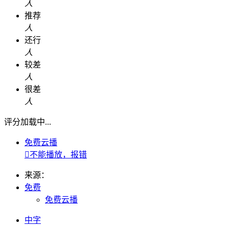
人
推荐
人
还行
人
较差
人
很差
人
评分加载中...
免费云播

不能播放，报错
来源：
免费
免费云播
中字