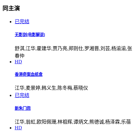
同主演
已完结
无影剑[电影解说]
舒淇,江华,霍建华,贾乃亮,郑则仕,罗湘晋,刘芸,杨渝渝,张
春仲
HD
香港奇案血纸盒
江华,麦景婷,韩义生,陈冬梅,蔡晓仪
已完结
新朱门怨
江华,翁虹,欧阳佩珊,林祖辉,谭炳文,熊德诚,杨泽霖,乐蓓
HD