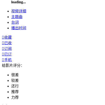
loading...
视频
详细
主题曲
台词
播出
时间

收藏

已收

订阅

已订

手机
给影片评分：
很差
较差
还行
推荐
力荐