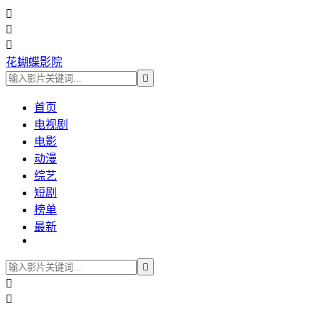



花蝴蝶影院

首页
电视剧
电影
动漫
综艺
短剧
榜单
最新


