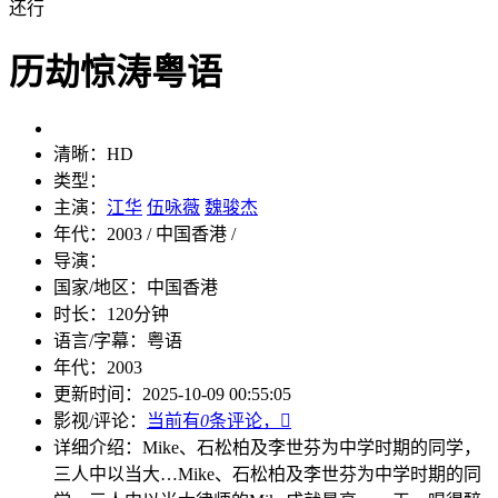
还行
历劫惊涛粤语
清晰：
HD
类型：
主演：
江华
伍咏薇
魏骏杰
年代：
2003 / 中国香港 /
导演：
国家/地区：
中国香港
时长：
120分钟
语言/字幕：
粤语
年代：
2003
更新时间：
2025-10-09 00:55:05
影视/评论：
当前有
0
条评论，

详细介绍：
Mike、石松柏及李世芬为中学时期的同学，
三人中以当大…
Mike、石松柏及李世芬为中学时期的同