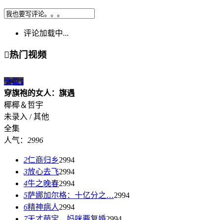
评论加载中...

热门视频
全集
1
穿旗袍的女人：旗遇
椰椰＆哲宇
未录入 / 其他
全集
人气：
2996
2
仁商归乡
2994
3
放心去飞
2994
4
牛之晚春
2994
5
萨娜加尔格：十亿分之…
2994
6
精神病人
2994
7
天才萌宝，妈咪要复婚
2994