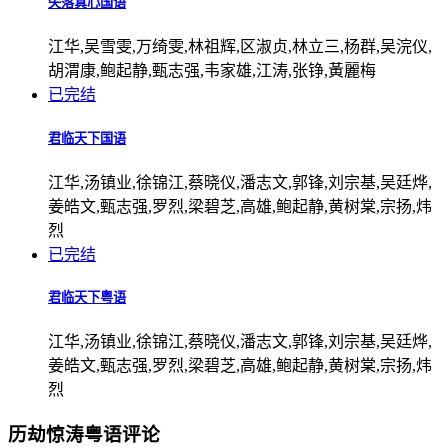
失落真心国语
江华,吴雪雯,万绮雯,林祖辉,区淑贞,林立三,杨群,吴浣仪,
胡渭康,鲍起静,甄志强,韦家雄,江涛,张铮,黃麗梅
已完结
君临天下国语
江华,汤镇业,徐锦江,蔡晓仪,潘志文,郭锋,刘宗基,吴廷烨,
姜皓文,甄志强,罗烈,梁碧芝,高雄,鲍起静,黄树棠,宗扬,炜
烈
已完结
君临天下粤语
江华,汤镇业,徐锦江,蔡晓仪,潘志文,郭锋,刘宗基,吴廷烨,
姜皓文,甄志强,罗烈,梁碧芝,高雄,鲍起静,黄树棠,宗扬,炜
烈
历劫惊涛粤语评论