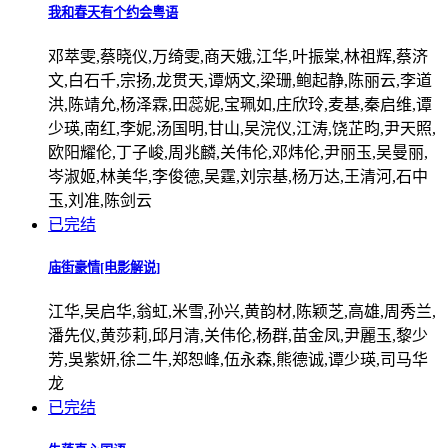
我和春天有个约会粤语
邓萃雯,蔡晓仪,万绮雯,商天娥,江华,叶振棠,林祖辉,蔡济
文,白石千,宗扬,龙贯天,谭炳文,梁珊,鲍起静,陈丽云,李道
洪,陈靖允,杨泽霖,田蕊妮,宝珮如,庄欣玲,麦基,秦启维,谭
少瑛,南红,李妮,汤国明,甘山,吴浣仪,江涛,饶芷昀,尹天照,
欧阳耀伦,丁子峻,周兆麟,关伟伦,邓炜伦,尹丽玉,吴曼丽,
岑淑姬,林美华,李俊德,吴霆,刘宗基,杨万达,王清河,石中
玉,刘准,陈剑云
已完结
庙街豪情[电影解说]
江华,吴启华,翁虹,米雪,孙兴,黄韵材,陈颖芝,高雄,周秀兰,
潘先仪,黄莎莉,邱月清,关伟伦,杨群,苗金凤,尹麗玉,黎少
芳,吳紫妍,徐二牛,郑恕峰,伍永森,熊德诚,谭少瑛,司马华
龙
已完结