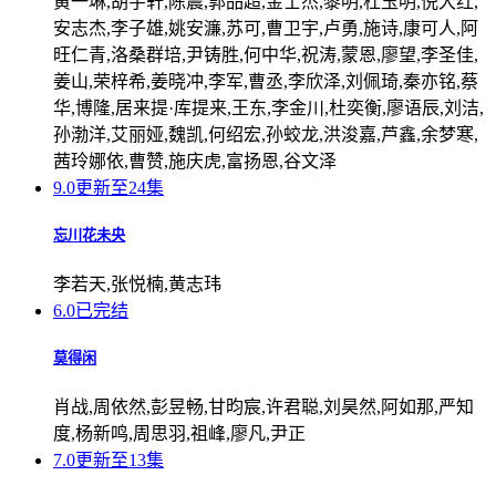
黄一琳,胡宇轩,陈震,郭品超,金士杰,黎明,杜玉明,倪大红,
安志杰,李子雄,姚安濂,苏可,曹卫宇,卢勇,施诗,康可人,阿
旺仁青,洛桑群培,尹铸胜,何中华,祝涛,蒙恩,廖望,李圣佳,
姜山,荣梓希,姜晓冲,李军,曹丞,李欣泽,刘佩琦,秦亦铭,蔡
华,博隆,居来提·库提来,王东,李金川,杜奕衡,廖语辰,刘洁,
孙渤洋,艾丽娅,魏凯,何绍宏,孙蛟龙,洪浚嘉,芦鑫,余梦寒,
茜玲娜依,曹赞,施庆虎,富扬恩,谷文泽
9.0
更新至24集
忘川花未央
李若天,张悦楠,黄志玮
6.0
已完结
莫得闲
肖战,周依然,彭昱畅,甘昀宸,许君聪,刘昊然,阿如那,严知
度,杨新鸣,周思羽,祖峰,廖凡,尹正
7.0
更新至13集