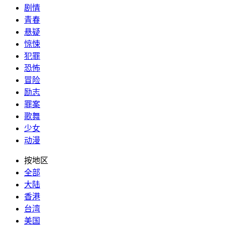
剧情
青春
悬疑
惊悚
犯罪
恐怖
冒险
励志
罪案
歌舞
少女
动漫
按地区
全部
大陆
香港
台湾
美国