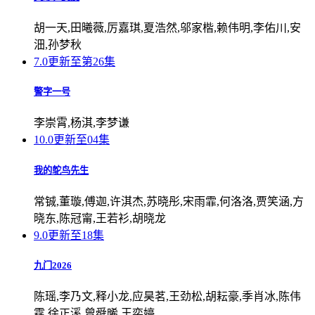
胡一天,田曦薇,厉嘉琪,夏浩然,邬家楷,赖伟明,李佑川,安
沺,孙梦秋
7.0
更新至第26集
警字一号
李崇霄,杨淇,李梦谦
10.0
更新至04集
我的鸵鸟先生
常铖,董璇,傅迦,许淇杰,苏晓彤,宋雨霏,何洛洛,贾笑涵,方
晓东,陈冠甯,王若衫,胡晓龙
9.0
更新至18集
九门2026
陈瑶,李乃文,释小龙,应昊茗,王劲松,胡耘豪,季肖冰,陈伟
霆,徐正溪,曾舜晞,王奕婷