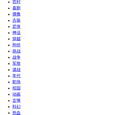
农村
喜剧
偶像
古装
武侠
神话
穿越
刑侦
商战
战争
军旅
谍战
年代
职场
校园
动画
言情
科幻
热血