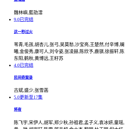
魏林嶼,藍劭澐
9.0
已完结
这一秒过火
苇青,毛孩,胡杏儿,张弓,吴莫愁,沙宝亮,王楚然,付辛博,斓
曦,金俊秀,康可人,刘令姿,张凌赫,陈欣予,鹿骐,徐振轩,陈
东阳,鹤秋,黄博远,王籽苏
4.0
已完结
民间奇案录
古斌,盛少,张雪菡
5.0
更新至17集
将夜
陈飞宇,宋伊人,胡军,郑少秋,孙祖君,孟子义,袁冰妍,童瑶,