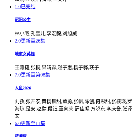
1.0
已完结
昭阳公主
林小宅,孔雪儿,李宏毅,刘旭威
2.0
更新至26集
地道女英雄
王雅捷,张桐,果靖霖,赵子惠,杨子骅,瑛子
7.0
更新至第08集
人鱼2026
刘孜,张开泰,黄杨钿甜,董勇,张帆,陈创,何思甜,张棪琰,罗
海琼,是安,赵健,段钰,董向荣,薛佳凝,方晓东,李庆誉,张译
文
6.0
更新至11集
蓝嘴唇