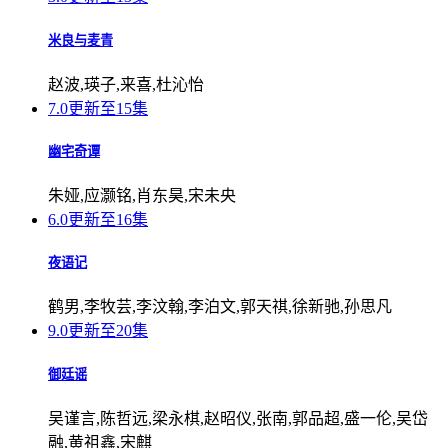
米良与麦青
赵波,瑛子,来喜,杜沁怡
7.0
更新至15集
幽宅奇谭
朱娅,应灏铭,肖东昊,宋未央
6.0
更新至16集
夜语记
鹤男,李牧芸,李汶翰,李泊文,郭天祺,徐新驰,孙思凡
9.0
更新至20集
御廷谣
吴谨言,陈哲远,梁永棋,赵昭仪,张南,郭品超,盛一伦,吴岱
融,黄祖鑫,宋麒