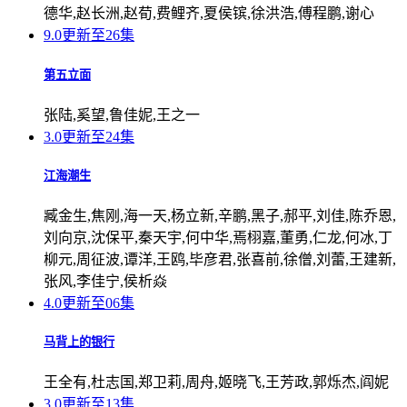
德华,赵长洲,赵荀,费鲤齐,夏侯镔,徐洪浩,傅程鹏,谢心
9.0
更新至26集
第五立面
张陆,奚望,鲁佳妮,王之一
3.0
更新至24集
江海潮生
臧金生,焦刚,海一天,杨立新,辛鹏,黑子,郝平,刘佳,陈乔恩,
刘向京,沈保平,秦天宇,何中华,焉栩嘉,董勇,仁龙,何冰,丁
柳元,周征波,谭洋,王鸥,毕彦君,张喜前,徐僧,刘蕾,王建新,
张风,李佳宁,侯析焱
4.0
更新至06集
马背上的银行
王全有,杜志国,郑卫莉,周舟,姬晓飞,王芳政,郭烁杰,阎妮
3.0
更新至13集