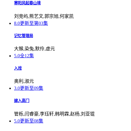
寒阳风起春山境
刘竞屿,熊艺文,郭宗旭,何家凯
8.0
更新至第03集
记忆管理局
大猴,染兔,默伶,虚元
5.0
全12集
入戏
奥利,淑元
3.0
更新至09集
嫁入高门
管栎,闫睿豪,李珏轩,韩明霖,赵杨,刘亚锟
5.0
更新至08集