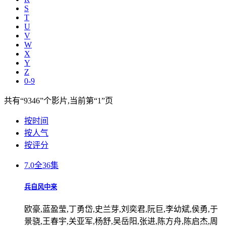
S
T
U
V
W
X
Y
Z
0-9
共有
“9346”
个影片,当前第
“1”
页
按时间
按人气
按评分
7.0
全36集
兵自风中来
欧豪,蓝盈莹,丁勇岱,史兰芽,刘奕君,阮巨,李幼斌,侯勇,于
景骁,王春宇,关亚军,杨舒,吴岳阳,张进,陈方舟,陈启杰,周