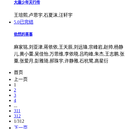
大唐少年天行传
王培熙,卢思宇,石夏沫,汪轩宇
5.0
已完结
依然的喜事
麻家铭,刘亚津,蒋依依,王天辰,刘远锋,宗峰岩,赵帅,杨静
儿,黄小蕾,吴佳怡,万思维,李依晓,吕昀峰,朱杰,王志鹏,张
粟,张爱月,彭雅琦,郝珠宇,许静雅,石杭鹭,高星衍
首页
上一页
1
2
3
4
...
311
312
1/312
下一页