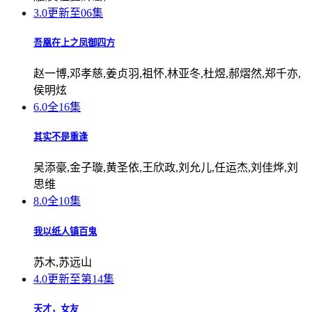
3.0
更新至06集
吾凰在上之凤御四方
赵一博,邓孝慈,姜贞羽,祖怀,林亚冬,杜煜,郝熠然,郑千亦,
侯明炫
6.0
全16集
其实不是重逢
吴添豪,金子璇,黄圣依,王欣政,刘允儿,任运杰,刘佳烨,刘
思维
8.0
全10集
我以纸人镇百鬼
苏木,苏远山
4.0
更新至第14集
天才，女友