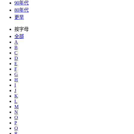
90年代
80年代
更早
按字母
全部
A
B
C
D
E
F
G
H
I
J
K
L
M
N
O
P
Q
R