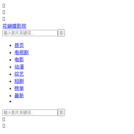



花蝴蝶影院

首页
电视剧
电影
动漫
综艺
短剧
榜单
最新


