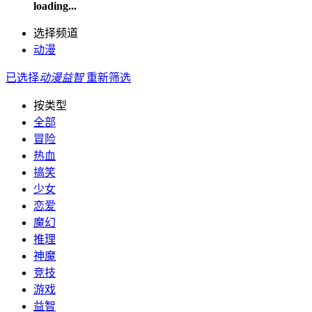
loading...
选择频道
动漫
已选择
动漫
益智
重新筛选
按类型
全部
冒险
热血
搞笑
少女
恋爱
魔幻
推理
神魔
竞技
游戏
益智