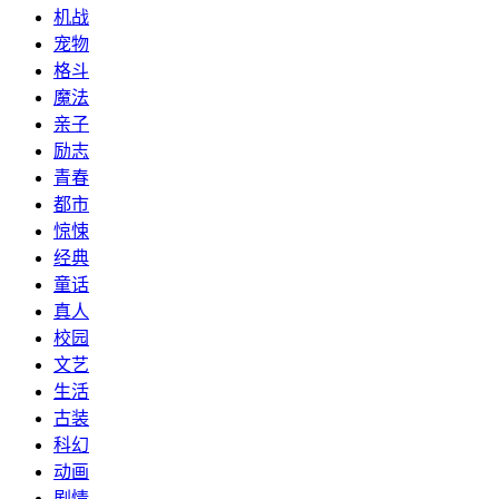
机战
宠物
格斗
魔法
亲子
励志
青春
都市
惊悚
经典
童话
真人
校园
文艺
生活
古装
科幻
动画
剧情