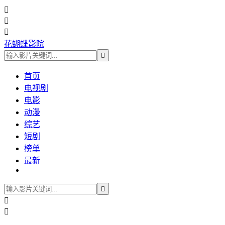



花蝴蝶影院

首页
电视剧
电影
动漫
综艺
短剧
榜单
最新


