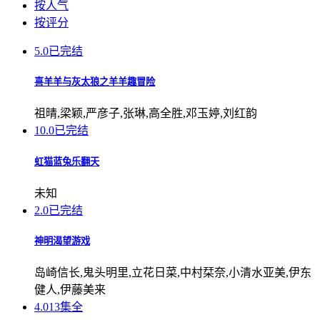
按人气
按评分
5.0
已完结
喜羊羊与灰太狼之羊羊趣冒险
祖晴,梁颖,严彦子,张琳,高全胜,邓玉婷,刘红韵
10.0
已完结
虹猫蓝兔乐翻天
未知
2.0
已完结
神明渴望游戏
岛崎信长,鬼头明里,立花日菜,中村栞奈,小清水亚美,伊东
健人,伊藤美来
4.0
13集全