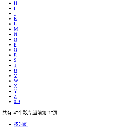
H
I
J
K
L
M
N
O
P
Q
R
S
T
U
V
W
X
Y
Z
0-9
共有
“4”
个影片,当前第
“1”
页
按时间