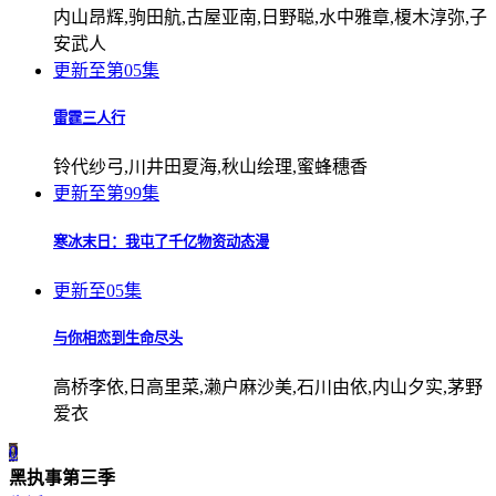
内山昂辉,驹田航,古屋亚南,日野聪,水中雅章,榎木淳弥,子
安武人
更新至第05集
雷霆三人行
铃代纱弓,川井田夏海,秋山绘理,蜜蜂穗香
更新至第99集
寒冰末日：我屯了千亿物资动态漫
更新至05集
与你相恋到生命尽头
高桥李依,日高里菜,濑户麻沙美,石川由依,内山夕实,茅野
爱衣
0
黑执事第三季