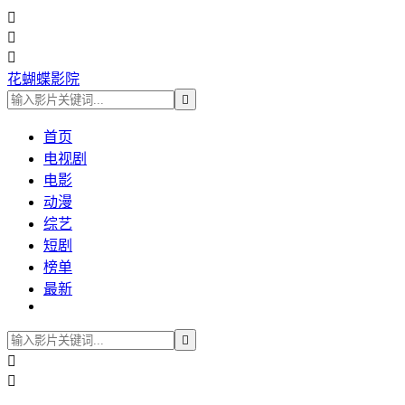



花蝴蝶影院

首页
电视剧
电影
动漫
综艺
短剧
榜单
最新


