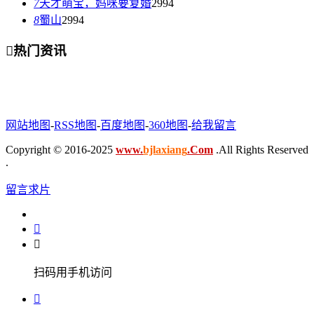
7
天才萌宝，妈咪要复婚
2994
8
蜀山
2994

热门资讯
网站地图
-
RSS地图
-
百度地图
-
360地图
-
给我留言
Copyright © 2016-2025
www.
bjlaxiang
.Com
.All Rights Reserved
.
留言求片


扫码用手机访问
