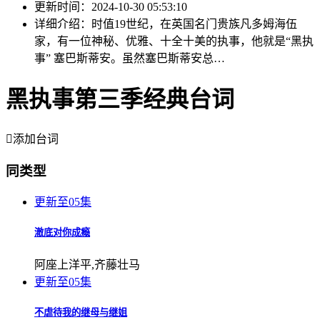
更新时间：
2024-10-30 05:53:10
详细介绍：
时值19世纪，在英国名门贵族凡多姆海伍
家，有一位神秘、优雅、十全十美的执事，他就是“黑执
事” 塞巴斯蒂安。虽然塞巴斯蒂安总…
黑执事第三季经典台词

添加台词
同类型
更新至05集
澈底对你成瘾
阿座上洋平,齐藤壮马
更新至05集
不虐待我的继母与继姐