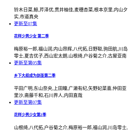
铃木日菜,鲸,芹泽优,贯井柚佳,麦穗杏菜,根本京里,内山夕
实,市道真央
更新至07集
花样少男少女 第二季
梅原裕一郎,福山润,内山昂辉,八代拓,日野聪,驹田航,川岛
零士,夏吉优子,西山宏太朗,山根绮,户谷菊之介,古屋亚南
更新至第05集
乡下大叔成为剑圣第二季
平田广明,东山奈央,上田瞳,广濑有纪,矢野妃菜喜,仲田亚
里沙,斋藤千和,石川界人,内田直哉
更新至第07集
花样少男少女第2季
山根绮,八代拓,户谷菊之介,梅原裕一郎,福山润,川岛零士,