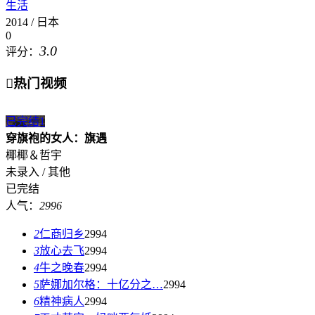
生活
2014 / 日本
0
3.0
评分：

热门视频
已完结
1
穿旗袍的女人：旗遇
椰椰＆哲宇
未录入 / 其他
已完结
人气：
2996
2
仁商归乡
2994
3
放心去飞
2994
4
牛之晚春
2994
5
萨娜加尔格：十亿分之…
2994
6
精神病人
2994