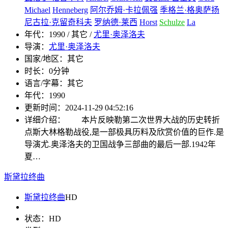
Michael
Henneberg
阿尔乔姆·卡拉佩强
季格兰·格奥萨扬
尼古拉·克留奇科夫
罗纳德·莱西
Horst
Schulze
La
年代：
1990 / 其它 /
尤里·奥泽洛夫
导演：
尤里·奥泽洛夫
国家/地区：
其它
时长：
0分钟
语言/字幕：
其它
年代：
1990
更新时间：
2024-11-29 04:52:16
详细介绍：
本片反映勒第二次世界大战的历史转折
点斯大林格勒战役,是一部极具历料及欣赏价值的巨作.是
导演尤.奥泽洛夫的卫国战争三部曲的最后一部.1942年
夏…
斯黛拉终曲
斯黛拉终曲
HD
状态：
HD