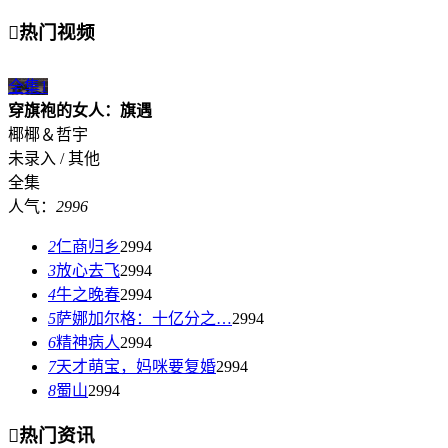

热门视频
全集
1
穿旗袍的女人：旗遇
椰椰＆哲宇
未录入 / 其他
全集
人气：
2996
2
仁商归乡
2994
3
放心去飞
2994
4
牛之晚春
2994
5
萨娜加尔格：十亿分之…
2994
6
精神病人
2994
7
天才萌宝，妈咪要复婚
2994
8
蜀山
2994

热门资讯