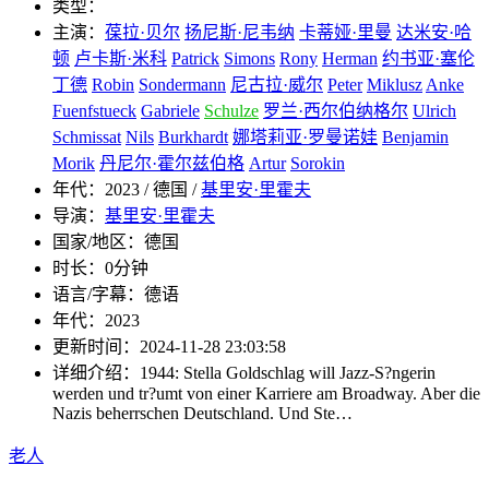
类型：
主演：
葆拉·贝尔
扬尼斯·尼韦纳
卡蒂娅·里曼
达米安·哈
顿
卢卡斯·米科
Patrick
Simons
Rony
Herman
约书亚·塞伦
丁德
Robin
Sondermann
尼古拉·威尔
Peter
Miklusz
Anke
Fuenfstueck
Gabriele
Schulze
罗兰·西尔伯纳格尔
Ulrich
Schmissat
Nils
Burkhardt
娜塔莉亚·罗曼诺娃
Benjamin
Morik
丹尼尔·霍尔兹伯格
Artur
Sorokin
年代：
2023 / 德国 /
基里安·里霍夫
导演：
基里安·里霍夫
国家/地区：
德国
时长：
0分钟
语言/字幕：
德语
年代：
2023
更新时间：
2024-11-28 23:03:58
详细介绍：
1944: Stella Goldschlag will Jazz-S?ngerin
werden und tr?umt von einer Karriere am Broadway. Aber die
Nazis beherrschen Deutschland. Und Ste…
老人