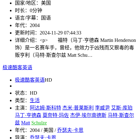
国家/地区：
美国
时长：
0分钟
语言/字幕：
国语
年代：
2004
更新时间：
2024-11-29 07:44:33
详细介绍：
<p> 福特（马丁·亨德森 Martin Henderson
饰）是一名赛车手，曾经，他效力于凶残而又狠毒的毒
贩亨利（马特·斯查尔兹 Matt Schu…
极速酷客英语
极速酷客英语
HD
状态：
HD
类型：
生活
主演：
阿达姆·斯科特
杰米·普莱斯利
李威尹
艾斯·库珀
马丁·亨德森
莫奈特·玛佐
杰伊·埃尔南德斯
马特·斯查尔
兹
Matt
Schulze
年代：
2004 / 美国 /
乔瑟夫·卡恩
导演：
乔瑟夫·卡恩