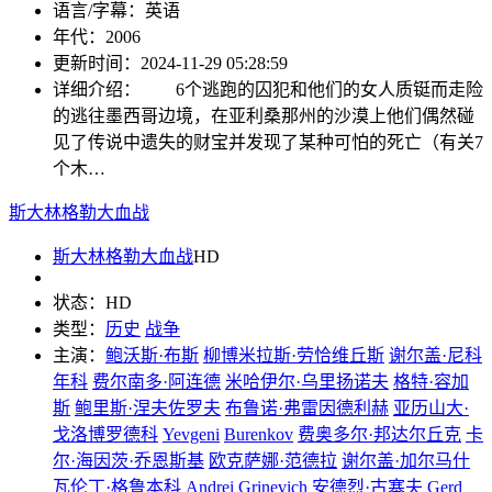
语言/字幕：
英语
年代：
2006
更新时间：
2024-11-29 05:28:59
详细介绍：
6个逃跑的囚犯和他们的女人质铤而走险
的逃往墨西哥边境，在亚利桑那州的沙漠上他们偶然碰
见了传说中遗失的财宝并发现了某种可怕的死亡（有关7
个木…
斯大林格勒大血战
斯大林格勒大血战
HD
状态：
HD
类型：
历史
战争
主演：
鲍沃斯·布斯
柳博米拉斯·劳恰维丘斯
谢尔盖·尼科
年科
费尔南多·阿连德
米哈伊尔·乌里扬诺夫
格特·容加
斯
鲍里斯·涅夫佐罗夫
布鲁诺·弗雷因德利赫
亚历山大·
戈洛博罗德科
Yevgeni
Burenkov
费奥多尔·邦达尔丘克
卡
尔·海因茨·乔恩斯基
欧克萨娜·范德拉
谢尔盖·加尔马什
瓦伦丁·格鲁本科
Andrei
Grinevich
安德烈·古塞夫
Gerd