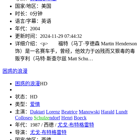
国家/地区：
美国
时长：
0分钟
语言/字幕：
英语
年代：
2004
更新时间：
2024-11-29 07:44:32
详细介绍：
<p> 福特（马丁·亨德森 Martin Henderson
饰）是一名赛车手，曾经，他效力于凶残而又狠毒的毒
贩亨利（马特·斯查尔兹 Matt Schu…
困惑的浪漫
困惑的浪漫
HD
状态：
HD
类型：
爱情
主演：
Daktari
Lorenz
Beatrice
Manowski
Harald
Lundt
Colloseo
Schulze
ndorf
Henri
Boeck
年代：
1987 / 西德 /
尤戈·布特格雷特
导演：
尤戈·布特格雷特
国家/地区：
西德