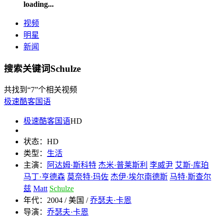
loading...
视频
明星
新闻
搜索关键词Schulze
共找到
“7”
个相关视频
极速酷客国语
极速酷客国语
HD
状态：
HD
类型：
生活
主演：
阿达姆·斯科特
杰米·普莱斯利
李威尹
艾斯·库珀
马丁·亨德森
莫奈特·玛佐
杰伊·埃尔南德斯
马特·斯查尔
兹
Matt
Schulze
年代：
2004 / 美国 /
乔瑟夫·卡恩
导演：
乔瑟夫·卡恩