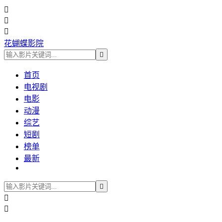



花蝴蝶影院

首页
电视剧
电影
动漫
综艺
短剧
榜单
最新


