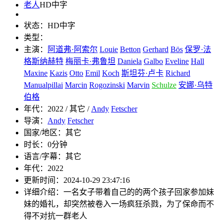
老人
HD中字
状态：
HD中字
类型：
主演：
阿道弗·阿索尔
Louie
Betton
Gerhard
Bös
保罗·法
格斯纳赫特
梅丽卡·弗鲁坦
Daniela
Galbo
Eveline
Hall
Maxine
Kazis
Otto
Emil
Koch
斯坦芬·卢卡
Richard
Manualpillai
Marcin
Rogozinski
Marvin
Schulze
安娜·乌特
伯格
年代：
2022 / 其它 /
Andy
Fetscher
导演：
Andy
Fetscher
国家/地区：
其它
时长：
0分钟
语言/字幕：
其它
年代：
2022
更新时间：
2024-10-29 23:47:16
详细介绍：
一名女子带着自己的的两个孩子回家参加妹
妹的婚礼，却突然被卷入一场疯狂杀戮，为了保命而不
得不对抗一群老人