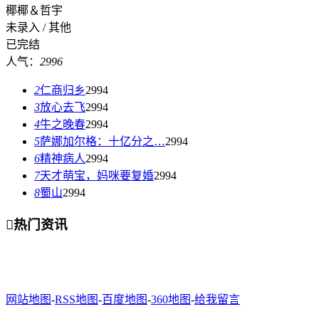
椰椰＆哲宇
未录入 / 其他
已完结
人气：
2996
2
仁商归乡
2994
3
放心去飞
2994
4
牛之晚春
2994
5
萨娜加尔格：十亿分之…
2994
6
精神病人
2994
7
天才萌宝，妈咪要复婚
2994
8
蜀山
2994

热门资讯
网站地图
-
RSS地图
-
百度地图
-
360地图
-
给我留言