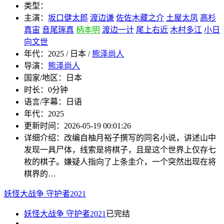
类型：
主演：
坂口健太郎
渡边谦
佐佐木藏之介
土屋太凤
高杉
真宙
音尾琢真
柄本明
渡边一计
尾上右近
木村多江
小日
向文世
年代：
2025 / 日本 /
熊泽尚人
导演：
熊泽尚人
国家/地区：
日本
时长：
0分钟
语言/字幕：
日语
年代：
2025
更新时间：
2026-05-19 00:01:26
详细介绍：
改编自柚月裕子撰写的同名小说，讲述山中
发现一具尸体，线索是将棋子，且是这个世界上仅存七
枚的棋子。嫌疑人指向了上条圭介，一个突然出现在将
棋界的…
妖怪大战争 守护者2021
妖怪大战争 守护者2021
已完结