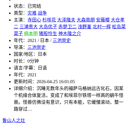
状态：
已完结
类型：
灾难
战争
主演：
寺田心
杉咲花
大泽隆夫
大森南朋
安藤樱
大仓孝
二
三浦贵大
大岛优子
赤楚卫二
浅野堇
北村一辉
松岛菜
菜子
柄本明
猪股怜生
神木隆之介
年代：
2021 / 日本 /
三池崇史
导演：
三池崇史
国家/地区：
日本
时长：
0分钟
语言/字幕：
日语
年代：
2021
更新时间：
2026-04-25 16:01:05
详细介绍：
沉睡无数年头的福萨马格纳远古化石，因某
个机缘合体复活，变成了和埃菲尔铁塔一样高的蜗牛怪
兽。怪兽仿佛没有意识，只有本能，它缓慢滚动，整一
路穿过…
鲁山人之灶