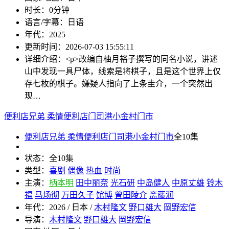
时长：
0分钟
语言/字幕：
日语
年代：
2025
更新时间：
2026-07-03 15:55:11
详细介绍：
<p>改编自柚月裕子撰写的同名小说，讲述
山中发现一具尸体，线索是将棋子，且是这个世界上仅
存七枚的棋子。嫌疑人指向了上条圭介，一个突然出
现…
便利店兄弟 柔情便利店门司港小金村门市
便利店兄弟 柔情便利店门司港小金村门市
全10集
状态：
全10集
类型：
喜剧
偶像
热血
时尚
主演：
柄本明
田中丽奈
光石研
中岛健人
中原丈雄
铃木
福
马场彻
万田久子
馆博
曾田陵介
斋藤润
年代：
2026 / 日本 /
木村隆文
野口雄大
岡野宏信
导演：
木村隆文
野口雄大
岡野宏信