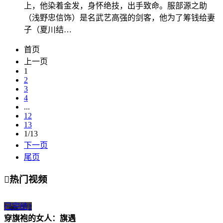
上，他染着金发，身怀绝技，出手致命。服部源之助
（浅野忠信饰）是名武艺高强的剑客，他为了筹钱给妻
子（夏川结…
首页
上一页
1
2
3
4
...
12
13
1/13
下一页
尾页

热门视频
已完结
1
穿旗袍的女人：旗遇