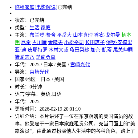
临租家庭[电影解说]
已完结
状态：
已完结
类型：
生活
家庭
主演：
布兰登·费舍
平岳大
山本真理
香农·戈尔曼
柄本
明
尼希
古川雁
金隆夫
小松裕司
长田凉子
保罗·安德里
亚·迪·皮耶特罗
木村文哉
龟田梨纱
加奈·凯蒂
尾关伸嗣
筱崎志乃
楚南勇真
年代：
2025 / 日本 / 美国 /
宫崎光代
导演：
宫崎光代
国家/地区：
日本 / 美国
时长：
0分钟
语言/字幕：
英语,日语
年代：
2025
更新时间：
2026-02-19 20:01:10
详细介绍：
本片讲述了一位在东京落魄的美国演员的故
事。他受雇于一家日本家庭租赁公司，充当门面上的“美
籍演员”，由此通过扮演他人生活中的各种角色，踏上了