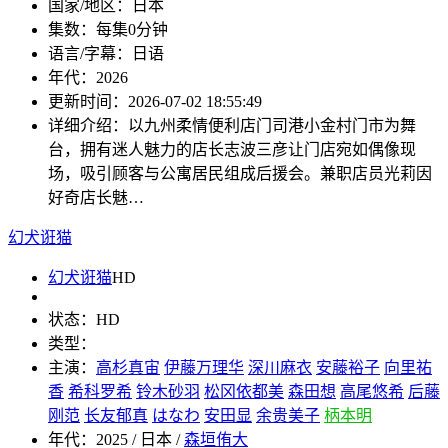
国家/地区：
日本
集数：
每集0分钟
语言/字幕：
日语
年代：
2026
更新时间：
2026-07-02 18:55:49
详细介绍：
以九州柔情便利店门司港小金村门市为舞
台，拥有迷人魅力的店长志波三彦让门店宛如偶像现
场，吸引顾客与公寓居民组成后援会。兼职店员光莉因
好奇店长魅…
幻犬诳猫
幻犬诳猫
HD
状态：
HD
类型：
主演：
高杉真宙
伊藤万理华
深川麻衣
安藤裕子
向里祐
香
希科罗希
铃木砂羽
松冈依都美
森田想
高尾悠希
后藤
刚范
长友郁真
はなわ
安田显
余贵美子
柄本明
年代：
2025 / 日本 /
森垣侑大