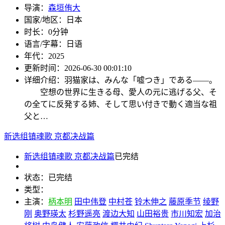
导演：
森垣侑大
国家/地区：
日本
时长：
0分钟
语言/字幕：
日语
年代：
2025
更新时间：
2026-06-30 00:01:10
详细介绍：
羽猫家は、みんな「嘘つき」である――。
空想の世界に生きる母、愛人の元に逃げる父、そ
の全てに反発する姉、そして思い付きで動く適当な祖
父と…
新选组镇魂歌 京都决战篇
新选组镇魂歌 京都决战篇
已完结
状态：
已完结
类型：
主演：
柄本明
田中伟登
中村苍
铃木伸之
藤原季节
绫野
刚
奥野瑛太
杉野遥亮
渡边大知
山田裕贵
市川知宏
加治