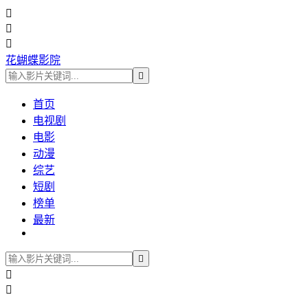



花蝴蝶影院

首页
电视剧
电影
动漫
综艺
短剧
榜单
最新


