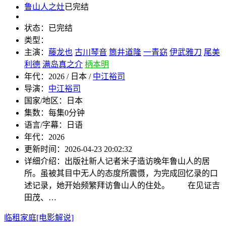
鲁山人之灶
已完结
状态：
已完结
类型：
主演：
藤龙也
古川琴音
筒井道隆
一青窈
伊武雅刀
尾美
利德
满岛真之介
柄本明
年代：
2026 / 日本 /
中江裕司
导演：
中江裕司
国家/地区：
日本
集数：
每集0分钟
语言/字幕：
日语
年代：
2026
更新时间：
2026-04-23 20:02:32
详细介绍：
出版社新人记者米子造访晚年鲁山人的居
所。虽被其目中无人的态度所震慑，为完成回忆录的口
述记录，她开始频繁拜访鲁山人的住处。 在见证吉
田茂、…
临租家庭[电影解说]