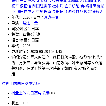
将树
中岛健人
安藤政信
樱井由纪
Shuntaro
Yanagi
上杉
柊平
滨正悟
前田旺志郎
松本润
金子统昭
青柳翔
高桥光
臣
细田佳央太
生见爱瑠
長田拓郎
岩永ひひお
宫崎秋人
年代：
2026 / 日本 /
渡边一贵
导演：
渡边一贵
国家/地区：
日本
集数：
每集0分钟
语言/字幕：
日语
年代：
2026
更新时间：
2026-06-28 16:01:45
详细介绍：
幕末的江户，终日打架斗殴、被称作“刺头”
的土方岁三，与近藤勇、山南敬助、冲田总司等人命运
般相遇，在试卫馆第一次获得了如同“家人”般的羁绊。
后…
棋盘上的向日葵电影版
棋盘上的向日葵电影版
HD
状态：
HD