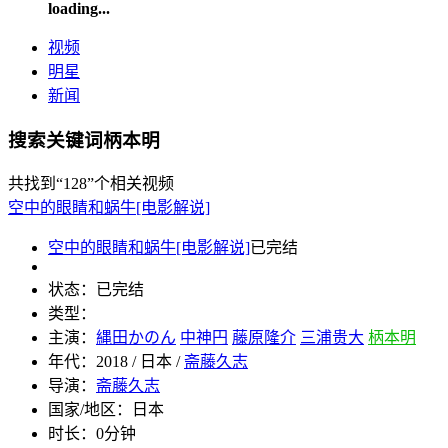
loading...
视频
明星
新闻
搜索关键词柄本明
共找到
“128”
个相关视频
空中的眼睛和蜗牛[电影解说]
空中的眼睛和蜗牛[电影解说]
已完结
状态：
已完结
类型：
主演：
縄田かのん
中神円
藤原隆介
三浦贵大
柄本明
年代：
2018 / 日本 /
斋藤久志
导演：
斋藤久志
国家/地区：
日本
时长：
0分钟