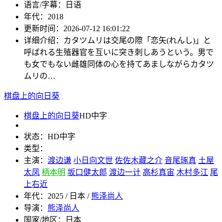
语言/字幕：
日语
年代：
2018
更新时间：
2026-07-12 16:01:22
详细介绍：
カタツムリは交尾の際「恋矢(れんし)」と
呼ばれる生殖器官を互いに突き刺しあうという。男で
も女でもない雌雄同体の心を持てあましながらカタツ
ムリの…
棋盘上的向日葵
棋盘上的向日葵
HD中字
状态：
HD中字
类型：
主演：
渡边谦
小日向文世
佐佐木藏之介
音尾琢真
土屋
太凤
柄本明
坂口健太郎
渡边一计
高杉真宙
木村多江
尾
上右近
年代：
2025 / 日本 /
熊泽尚人
导演：
熊泽尚人
国家/地区：
日本