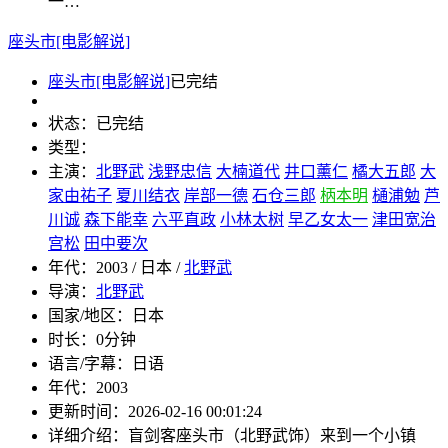
一…
座头市[电影解说]
座头市[电影解说]
已完结
状态：
已完结
类型：
主演：
北野武
浅野忠信
大楠道代
井口薰仁
橘大五郎
大
家由祐子
夏川结衣
岸部一德
石仓三郎
柄本明
樋浦勉
芦
川诚
森下能幸
六平直政
小林太树
早乙女太一
津田宽治
宫松
田中要次
年代：
2003 / 日本 /
北野武
导演：
北野武
国家/地区：
日本
时长：
0分钟
语言/字幕：
日语
年代：
2003
更新时间：
2026-02-16 00:01:24
详细介绍：
盲剑客座头市（北野武饰）来到一个小镇