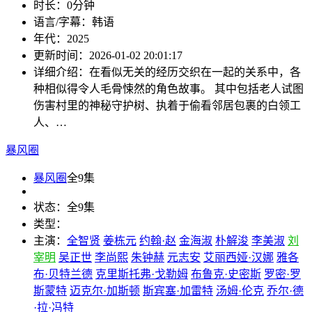
时长：
0分钟
语言/字幕：
韩语
年代：
2025
更新时间：
2026-01-02 20:01:17
详细介绍：
在看似无关的经历交织在一起的关系中，各
种相似得令人毛骨悚然的角色故事。 其中包括老人试图
伤害村里的神秘守护树、执着于偷看邻居包裹的白领工
人、…
暴风圈
暴风圈
全9集
状态：
全9集
类型：
主演：
全智贤
姜栋元
约翰·赵
金海淑
朴解浚
李美淑
刘
宰明
吴正世
李尚熙
朱钟赫
元志安
艾丽西娅·汉娜
雅各
布·贝特兰德
克里斯托弗·戈勒姆
布鲁克·史密斯
罗密·罗
斯蒙特
迈克尔·加斯顿
斯宾塞·加雷特
汤姆·伦克
乔尔·德
·拉·冯特