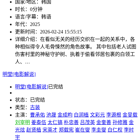
国家/地区：
韩国
时长：
0分钟
语言/字幕：
韩语
年代：
2025
更新时间：
2026-02-24 15:55:15
详细介绍：
在看似无关的经历交织在一起的关系中，各
种相似得令人毛骨悚然的角色故事。 其中包括老人试图
伤害村里的神秘守护树、执着于偷看邻居包裹的白领工
人、…
明堂[电影解说]
明堂[电影解说]
已完结
状态：
已完结
类型：
古装
主演：
曹承佑
池晟
金成畇
白润植
文彩元
李源根
金旻载
刘宰明
姜泰伍
太仁镐
朴忠善
吕茂英
金奎善
孙修雅
金
光炫
赵贤植
宋英才
郑载宪
崔在燮
李圭燮
白仁权
李时
宇