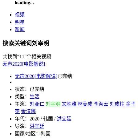
loading...
视频
明星
新闻
搜索关键词刘宰明
共找到
“11”
个相关视频
无声2020[电影解说]
无声2020[电影解说]
已完结
状态：
已完结
类型：
生活
主演：
刘亚仁
刘宰明
文胜雅
林姜成
李海云
刘成柱
金子
英
金汉娜
年代：
2020 / 韩国 /
洪宜廷
导演：
洪宜廷
国家/地区：
韩国