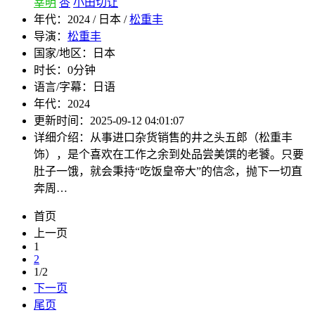
宰明
杏
小田切让
年代：
2024 / 日本 /
松重丰
导演：
松重丰
国家/地区：
日本
时长：
0分钟
语言/字幕：
日语
年代：
2024
更新时间：
2025-09-12 04:01:07
详细介绍：
从事进口杂货销售的井之头五郎（松重丰
饰），是个喜欢在工作之余到处品尝美馔的老饕。只要
肚子一饿，就会秉持“吃饭皇帝大”的信念，抛下一切直
奔周…
首页
上一页
1
2
1/2
下一页
尾页