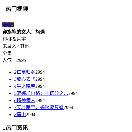

热门视频
全集
1
穿旗袍的女人：旗遇
椰椰＆哲宇
未录入 / 其他
全集
人气：
2996
2
仁商归乡
2994
3
放心去飞
2994
4
牛之晚春
2994
5
萨娜加尔格：十亿分之…
2994
6
精神病人
2994
7
天才萌宝，妈咪要复婚
2994
8
蜀山
2994

热门资讯