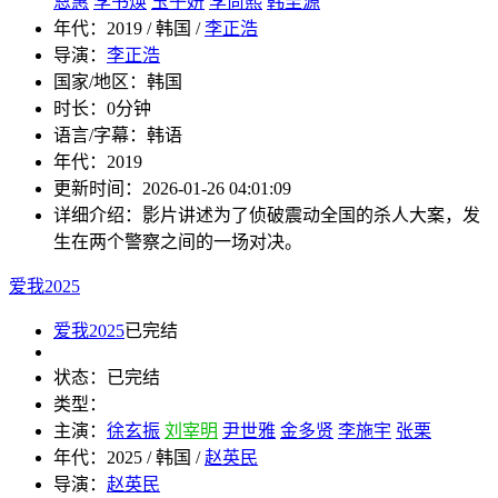
恩惠
李书焕
玉子妍
李尚熙
韩圭源
年代：
2019 / 韩国 /
李正浩
导演：
李正浩
国家/地区：
韩国
时长：
0分钟
语言/字幕：
韩语
年代：
2019
更新时间：
2026-01-26 04:01:09
详细介绍：
影片讲述为了侦破震动全国的杀人大案，发
生在两个警察之间的一场对决。
爱我2025
爱我2025
已完结
状态：
已完结
类型：
主演：
徐玄振
刘宰明
尹世雅
金多贤
李施宇
张栗
年代：
2025 / 韩国 /
赵英民
导演：
赵英民