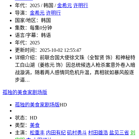
年代：
2025 / 韩国 /
金希元
许明行
导演：
金希元
许明行
国家/地区：
韩国
集数：
每集0分钟
语言/字幕：
韩语
年代：
2025
更新时间：
2025-10-02 12:55:47
详细介绍：
前联合国大使徐文珠（全智贤 饰）和神秘特
工白山湖（姜栋元 饰）因总统候选人枪杀案意外卷入暗
战漩涡，随着两人感情同危机升温，真相就如暴风般逐
步逼…
孤独的美食家剧场版
孤独的美食家剧场版
HD
状态：
HD
类型：
美食
主演：
松重丰
内田有纪
矶村勇斗
村田雄浩
盐见三省
刘