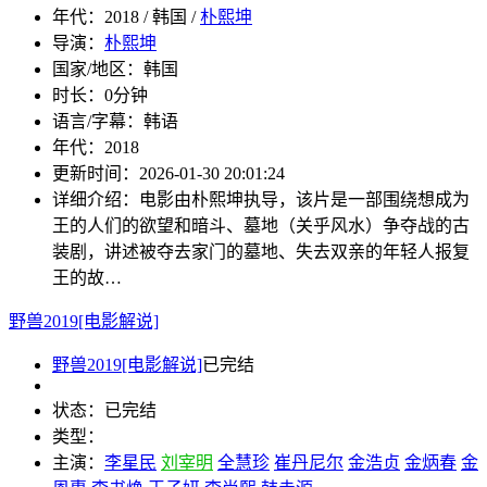
年代：
2018 / 韩国 /
朴熙坤
导演：
朴熙坤
国家/地区：
韩国
时长：
0分钟
语言/字幕：
韩语
年代：
2018
更新时间：
2026-01-30 20:01:24
详细介绍：
电影由朴熙坤执导，该片是一部围绕想成为
王的人们的欲望和暗斗、墓地（关乎风水）争夺战的古
装剧，讲述被夺去家门的墓地、失去双亲的年轻人报复
王的故…
野兽2019[电影解说]
野兽2019[电影解说]
已完结
状态：
已完结
类型：
主演：
李星民
刘宰明
全慧珍
崔丹尼尔
金浩贞
金炳春
金