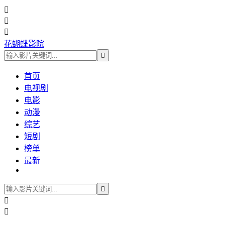



花蝴蝶影院

首页
电视剧
电影
动漫
综艺
短剧
榜单
最新


