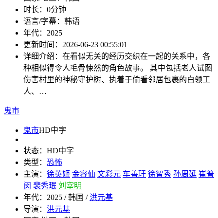
时长：
0分钟
语言/字幕：
韩语
年代：
2025
更新时间：
2026-06-23 00:55:01
详细介绍：
在看似无关的经历交织在一起的关系中，各
种相似得令人毛骨悚然的角色故事。 其中包括老人试图
伤害村里的神秘守护树、执着于偷看邻居包裹的白领工
人、…
鬼市
鬼市
HD中字
状态：
HD中字
类型：
恐怖
主演：
徐英姬
金容仙
文彩元
车善玗
徐智秀
孙周延
崔普
闵
裴秀珉
刘宰明
年代：
2025 / 韩国 /
洪元基
导演：
洪元基