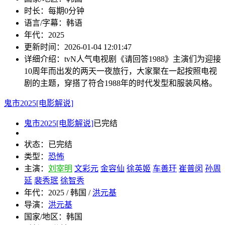
时长：
每期0分钟
语言/字幕：
韩语
年代：
2025
更新时间：
2026-01-04 12:01:47
详细介绍：
tvN人气电视剧《请回答1988》主演们为迎接
10周年而出发的两天一夜旅行，大家聚在一起按照电视
剧的主题，穿搭了符合1988年的时代发型和服装风格。
鬼市2025[电影解说]
鬼市2025[电影解说]
已完结
状态：
已完结
类型：
恐怖
主演：
刘宰明
文彩元
金容仙
徐英姬
车善玗
崔普闵
孙周
延
裴秀珉
徐智秀
年代：
2025 / 韩国 /
洪元基
导演：
洪元基
国家/地区：
韩国