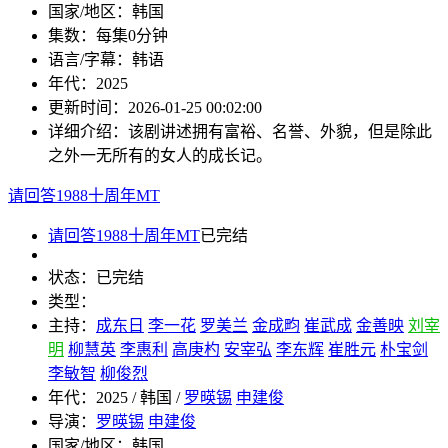
国家/地区：
韩国
集数：
每集0分钟
语言/字幕：
韩语
年代：
2025
更新时间：
2026-01-25 00:02:00
详细介绍：
该剧讲述拥有富裕、名誉、外貌，但是除此
之外一无所有的女人的成长记。
请回答1988十周年MT
请回答1988十周年MT
已完结
状态：
已完结
类型：
主持：
成东日
李一花
罗美兰
金成畇
崔武成
金善映
刘宰
明
柳慧英
李惠利
高庚杓
安宰弘
李东辉
崔胜元
朴宝剑
李敏智
柳俊烈
年代：
2025 / 韩国 /
罗暎锡
申建俊
导演：
罗暎锡
申建俊
国家/地区：
韩国