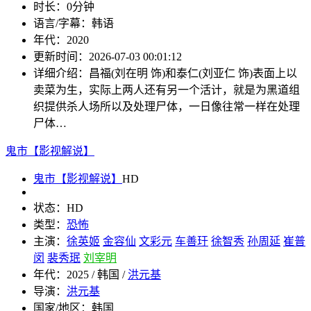
时长：
0分钟
语言/字幕：
韩语
年代：
2020
更新时间：
2026-07-03 00:01:12
详细介绍：
昌福(刘在明 饰)和泰仁(刘亚仁 饰)表面上以
卖菜为生，实际上两人还有另一个活计，就是为黑道组
织提供杀人场所以及处理尸体，一日像往常一样在处理
尸体…
鬼市【影视解说】
鬼市【影视解说】
HD
状态：
HD
类型：
恐怖
主演：
徐英姬
金容仙
文彩元
车善玗
徐智秀
孙周延
崔普
闵
裴秀珉
刘宰明
年代：
2025 / 韩国 /
洪元基
导演：
洪元基
国家/地区：
韩国